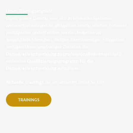
Unser Trainingsangebot
Damit unsere Demokratien sich zu lernenden Systemen
weiterentwickeln und die alltäglichen demokratischen Prozesse
partizipativer und effektiver werden, brauchen wir
ausgebildete Menschen, die über die notwendigen Fähigkeiten
verfügen. Unser langfristiges Ziel ist es, die
Demokratieentwicklung zu professionalisieren
und dafür
ein breites
Qualifizierungsprogramm für die
Demokratieentwicklung
aufzubauen.
Aktuelle Trainings
, die wir anbieten, findet Sie hier.
TRAININGS