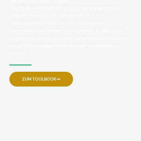
Entdecken sie unser Toolbook
Das
Toolbook
richtet sich an Euch! An Engagierte aus
Gruppen, Projekten und Netzwerken im
Nachhaltigkeitsbereich. Die darin enthaltenen
Arbeitsmaterialien dienen euch dabei euer Projekt, eure
Organisation, bis hin zu unserer Demokratie kontinuierlich
besser und eure Nachhaltigkeitsarbeit nachhaltiger zu
machen.
ZUM TOOLBOOK