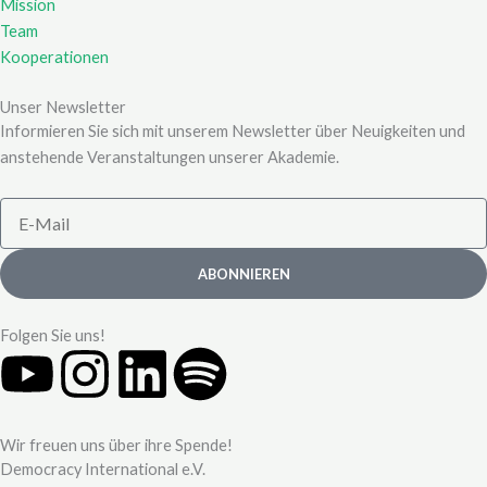
Mission
Team
Kooperationen
Unser Newsletter
Informieren Sie sich mit unserem Newsletter über Neuigkeiten und
anstehende Veranstaltungen unserer Akademie.
E-
Mail
ABONNIEREN
Folgen Sie uns!
Y
I
L
S
o
n
i
p
Wir freuen uns über ihre Spende!
u
s
n
o
Democracy International e.V.