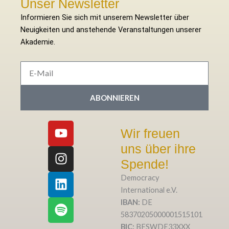
Unser Newsletter
Informieren Sie sich mit unserem Newsletter über
Neuigkeiten und anstehende Veranstaltungen unserer
Akademie.
E-
Mail
ABONNIEREN
Y
I
L
S
Wir freuen
o
n
i
p
uns über ihre
u
s
n
o
t
t
k
t
Spende!
u
a
e
i
Democracy
b
g
d
f
International e.V.
e
r
i
y
IBAN:
DE
a
n
58370205000001515101
m
BIC:
BFSWDE33XXX