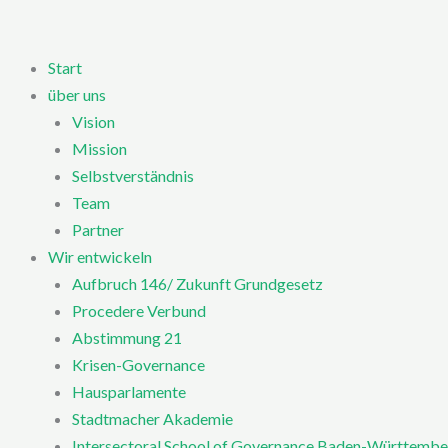
Zum
Inhalt
springen
Start
über uns
Vision
Mission
Selbstverständnis
Team
Partner
Wir entwickeln
Aufbruch 146/ Zukunft Grundgesetz
Procedere Verbund
Abstimmung 21
Krisen-Governance
Hausparlamente
Stadtmacher Akademie
Intersectoral School of Governance Baden-Württembe