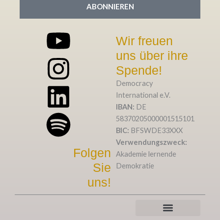
ABONNIEREN
Y
I
L
S
Wir freuen
uns über ihre
o
n
i
p
Spende!
u
s
n
o
Democracy
International e.V.
t
t
k
t
IBAN:
DE
58370205000001515101
u
a
e
i
BIC:
BFSWDE33XXX
Verwendungszweck:
Folgen
b
g
d
f
Akademie lernende
Sie
Demokratie
e
r
i
y
uns!
a
n