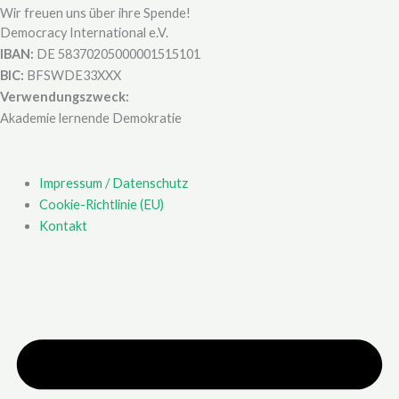
Wir freuen uns über ihre Spende!
Democracy International e.V.
IBAN:
DE 58370205000001515101
BIC:
BFSWDE33XXX
Verwendungszweck:
Akademie lernende Demokratie
Impressum / Datenschutz
Cookie-Richtlinie (EU)
Kontakt