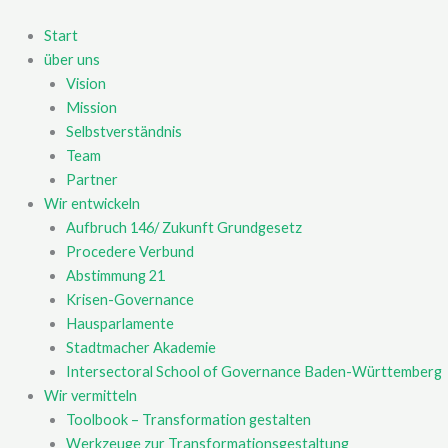
Zum
Inhalt
Start
springen
über uns
Vision
Mission
Selbstverständnis
Team
Partner
Wir entwickeln
Aufbruch 146/ Zukunft Grundgesetz
Procedere Verbund
Abstimmung 21
Krisen-Governance
Hausparlamente
Stadtmacher Akademie
Intersectoral School of Governance Baden-Württemberg
Wir vermitteln
Toolbook – Transformation gestalten
Werkzeuge zur Transformationsgestaltung