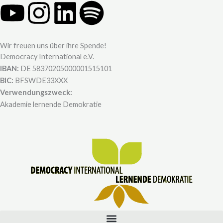
Y
I
L
S
o
n
i
p
Wir freuen uns über ihre Spende!
u
s
n
o
Democracy International e.V.
IBAN:
DE 58370205000001515101
t
t
k
t
BIC:
BFSWDE33XXX
Verwendungszweck:
u
a
e
i
Akademie lernende Demokratie
b
g
d
f
e
r
i
y
a
n
m