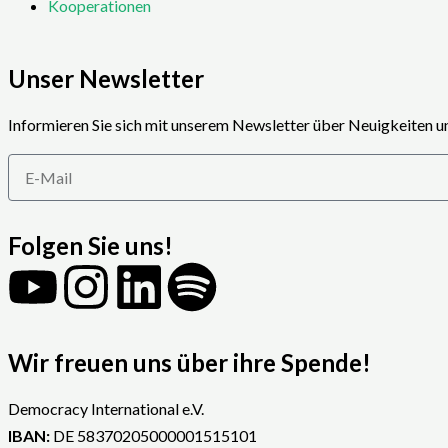
Kooperationen
Unser Newsletter
Informieren Sie sich mit unserem Newsletter über Neuigkeiten 
E-
Mail
Folgen Sie uns!
Y
I
L
S
o
n
i
p
Wir freuen uns über ihre Spende!
u
s
n
o
Democracy International e.V.
t
t
k
t
IBAN:
DE 58370205000001515101