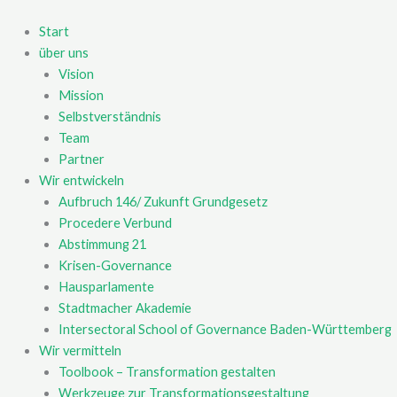
Zum
Inhalt
Start
springen
über uns
Vision
Mission
Selbstverständnis
Team
Partner
Wir entwickeln
Aufbruch 146/ Zukunft Grundgesetz
Procedere Verbund
Abstimmung 21
Krisen-Governance
Hausparlamente
Stadtmacher Akademie
Intersectoral School of Governance Baden-Württemberg
Wir vermitteln
Toolbook – Transformation gestalten
Werkzeuge zur Transformationsgestaltung