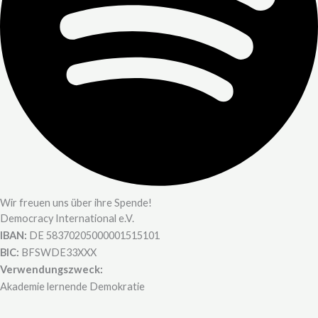
Wir freuen uns über ihre Spende!
Democracy International e.V.
IBAN:
DE 58370205000001515101
BIC:
BFSWDE33XXX
Verwendungszweck:
Akademie lernende Demokratie