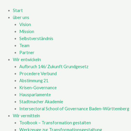
Zum
Inhalt
Start
springen
über uns
Vision
Mission
Selbstverständnis
Team
Partner
Wir entwickeln
Aufbruch 146/ Zukunft Grundgesetz
Procedere Verbund
Abstimmung 21
Krisen-Governance
Hausparlamente
Stadtmacher Akademie
Intersectoral School of Governance Baden-Württemberg
Wir vermitteln
Toolbook – Transformation gestalten
Werkzeuge zur Transformationsgestaltung