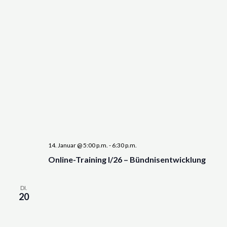
14. Januar @ 5:00 p.m.
-
6:30 p.m.
Online-Training I/26 – Bündnisentwicklung
DI.
20