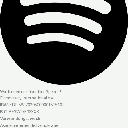
Wir freuen uns über ihre Spende!
Democracy International e.V.
IBAN:
DE 58370205000001515101
BIC:
BFSWDE33XXX
Verwendungszweck:
Akademie lernende Demokratie