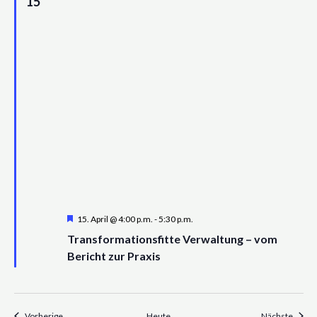
15
Hervorgehoben
15. April @ 4:00 p.m.
-
5:30 p.m.
Transformationsfitte Verwaltung – vom
Bericht zur Praxis
Veranstaltungen
Veran
Vorherige
Heute
Nächste