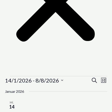
Veranstaltungen
14/1/2026
 - 
8/8/2026
Veranstaltu
Vera
SUCHE
LISTE
Suche
Ansic
Datum
Januar 2026
und
Navig
wählen.
Ansichten,
MI.
Navigation
14