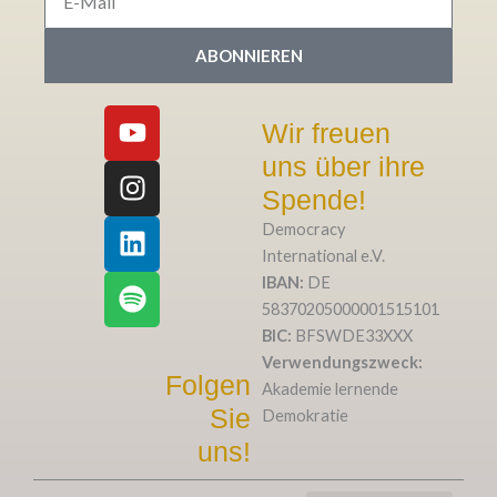
Mail
ABONNIEREN
Y
I
L
S
Wir freuen
o
n
i
p
uns über ihre
u
s
n
o
t
t
k
t
Spende!
u
a
e
i
Democracy
b
g
d
f
International e.V.
e
r
i
y
IBAN:
DE
a
n
58370205000001515101
m
BIC:
BFSWDE33XXX
Verwendungszweck:
Folgen
Akademie lernende
Sie
Demokratie
uns!