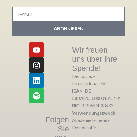
E-
Mail
ABONNIEREN
Y
I
L
S
Wir freuen
o
n
i
p
uns über ihre
u
s
n
o
t
t
k
t
Spende!
u
a
e
i
Democracy
b
g
d
f
International e.V.
e
r
i
y
IBAN:
DE
a
n
58370205000001515101
m
BIC:
BFSWDE33XXX
Verwendungszweck:
Folgen
Akademie lernende
Sie
Demokratie