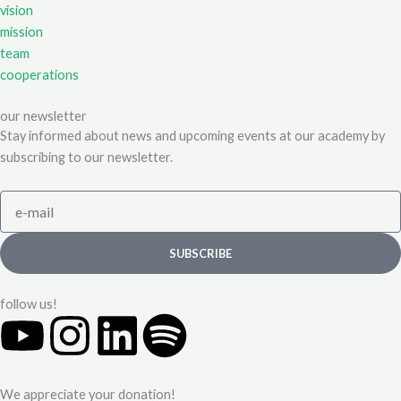
vision
mission
team
cooperations
our newsletter
Stay informed about news and upcoming events at our academy by
subscribing to our newsletter.
e-
mail
SUBSCRIBE
follow us!
Y
I
L
S
o
n
i
p
We appreciate your donation!