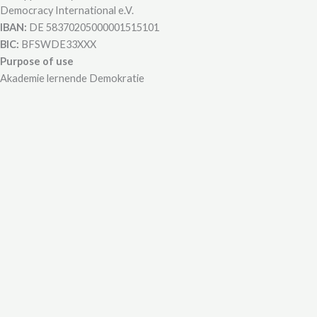
u
s
n
o
Democracy International e.V.
IBAN:
DE 58370205000001515101
t
t
k
t
BIC:
BFSWDE33XXX
Purpose of use
u
a
e
i
Akademie lernende Demokratie
b
g
d
f
e
r
i
y
a
n
m