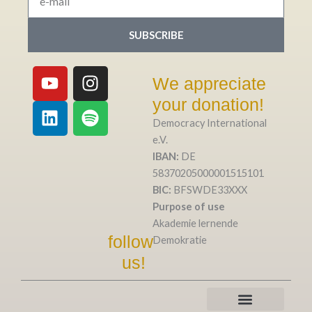
mail
SUBSCRIBE
Y
L
I
S
We appreciate
o
i
n
p
your donation!
u
n
s
o
t
k
t
t
Democracy International
u
e
a
i
e.V.
b
d
g
f
IBAN:
DE
58370205000001515101
e
i
r
y
BIC:
BFSWDE33XXX
n
a
Purpose of use
m
Akademie lernende
follow
Demokratie
us!